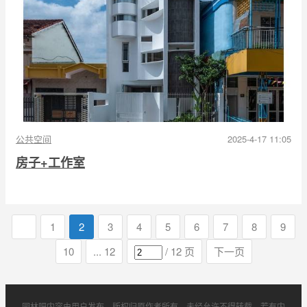
公共空间
2025-4-17 11:05
房子+工作室
1
2
3
4
5
6
7
8
9
10
... 12
/ 12 页
下一页
园林吧内容由用户发布，版权归原作者所有，未经允许不得转载。若有内