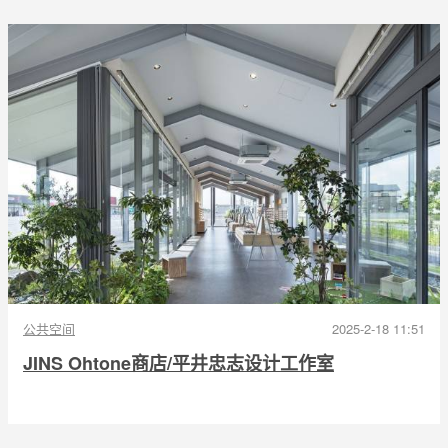
公共空间
2025-2-18 11:51
JINS Ohtone商店/平井忠志设计工作室