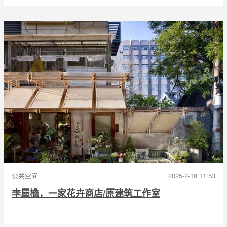
公共空间
2025-2-18 11:53
李屋檐，一家花卉商店/原建筑工作室