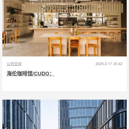
公共空间
2025-2-17 20:42
海伦咖啡馆/CUDO：