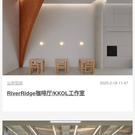
公共空间
2025-2-18 11:47
RiverRidge咖啡厅/KKOL工作室