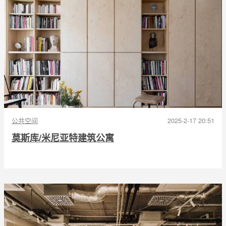
公共空间
2025-2-17 20:51
莫斯库/米尼亚特建筑公寓