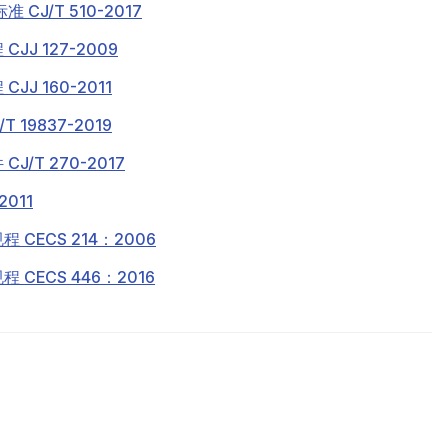
J/T 510-2017
J 127-2009
J 160-2011
19837-2019
/T 270-2017
011
CECS 214：2006
ECS 446：2016