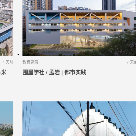
7 天前
教育建筑
7 天
科米
围屋学社 / 孟岩 | 都市实践