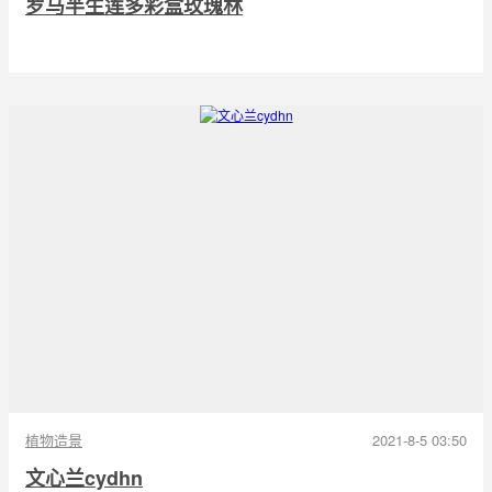
罗马半生莲多彩盒玫瑰林
植物造景
2021-8-5 03:50
文心兰cydhn