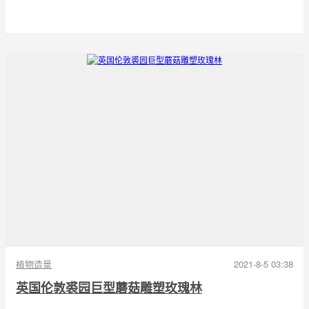
植物造景
2021-8-5 03:38
英国伦敦裘园巨型蘑菇雕塑玫瑰林