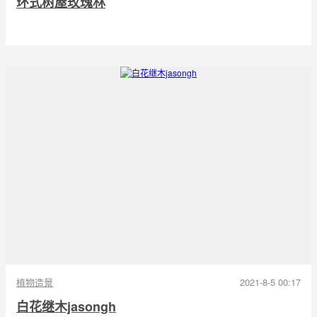
环式树屋玫瑰林
植物造景
2021-8-5 00:17
白花继木jasongh