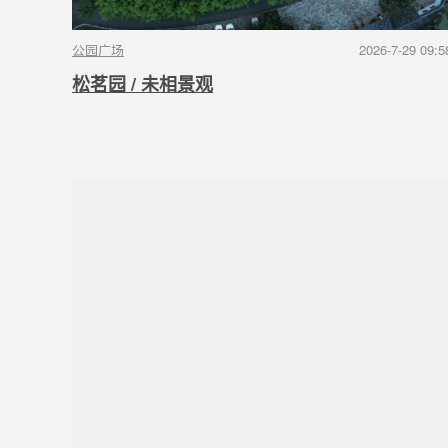
公园广场
2026-7-29 09:5
松茗园 / 未相景观