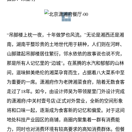
“吊脚楼上枕一夜，十年做梦也风流。”无论是湘西还是湘
南，湖南平整珍贵的土地世代用于耕种，人们则在河畔、
山脚建起吊脚楼居住繁衍，邻水依依的故事说也说不完，
那是所有人记忆里的“边城”。在蒸腾的水汽和郁郁的山林
间，滋味鲜美绝伦的湘菜孕育而生，占据着八大菜系中至
为重要的一席。潇湘府作为老牌湘菜食府，陪着无数食客
走过了18年。如今，由设计师吴为带领屋里门外设计完成
的潇湘府(中关村壹号店)正式对外营业，全新的空间形象
将和口味一起，逐渐成为食客新的记忆和偏爱。对于这间
地处科技产业园区的商铺，商圈内聚集着一群有消费能
力，同时也对消费环境有较高要求的高知消费群体。但餐