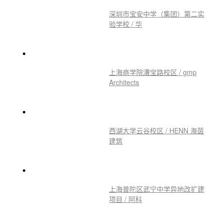
深圳市宝安中学（集团）第二实
验学校 / 华
上海商学院漕宝路校区 / gmp
Architects
西湖大学云谷校区 / HENN 海茵
建筑
上海普陀区武宁中学异地改扩建
项目 / 阿科