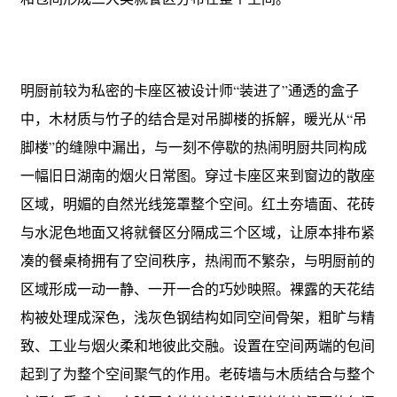
明厨前较为私密的卡座区被设计师“装进了”通透的盒子
中，木材质与竹子的结合是对吊脚楼的拆解，暖光从“吊
脚楼”的缝隙中漏出，与一刻不停歇的热闹明厨共同构成
一幅旧日湖南的烟火日常图。穿过卡座区来到窗边的散座
区域，明媚的自然光线笼罩整个空间。红土夯墙面、花砖
与水泥色地面又将就餐区分隔成三个区域，让原本排布紧
凑的餐桌椅拥有了空间秩序，热闹而不繁杂，与明厨前的
区域形成一动一静、一开一合的巧妙映照。裸露的天花结
构被处理成深色，浅灰色钢结构如同空间骨架，粗旷与精
致、工业与烟火柔和地彼此交融。设置在空间两端的包间
起到了为整个空间聚气的作用。老砖墙与木质结合与整个