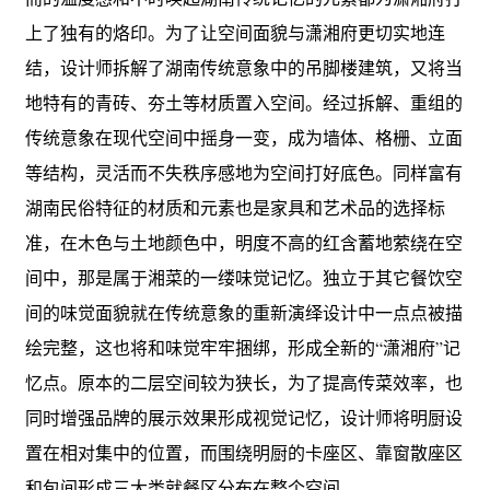
上了独有的烙印。为了让空间面貌与潇湘府更切实地连
结，设计师拆解了湖南传统意象中的吊脚楼建筑，又将当
地特有的青砖、夯土等材质置入空间。经过拆解、重组的
传统意象在现代空间中摇身一变，成为墙体、格栅、立面
等结构，灵活而不失秩序感地为空间打好底色。同样富有
湖南民俗特征的材质和元素也是家具和艺术品的选择标
准，在木色与土地颜色中，明度不高的红含蓄地萦绕在空
间中，那是属于湘菜的一缕味觉记忆。独立于其它餐饮空
间的味觉面貌就在传统意象的重新演绎设计中一点点被描
绘完整，这也将和味觉牢牢捆绑，形成全新的“潇湘府”记
忆点。原本的二层空间较为狭长，为了提高传菜效率，也
同时增强品牌的展示效果形成视觉记忆，设计师将明厨设
置在相对集中的位置，而围绕明厨的卡座区、靠窗散座区
和包间形成三大类就餐区分布在整个空间。