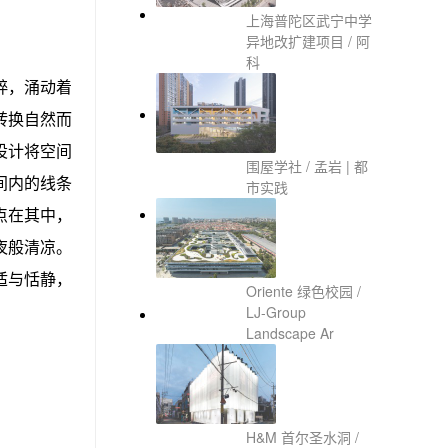
上海普陀区武宁中学
异地改扩建项目 / 阿
科
粹，涌动着
转换自然而
设计将空间
围屋学社 / 孟岩 | 都
间内的线条
市实践
点在其中，
夜般清凉。
适与恬静，
Oriente 绿色校园 /
LJ-Group
Landscape Ar
H&M 首尔圣水洞 /