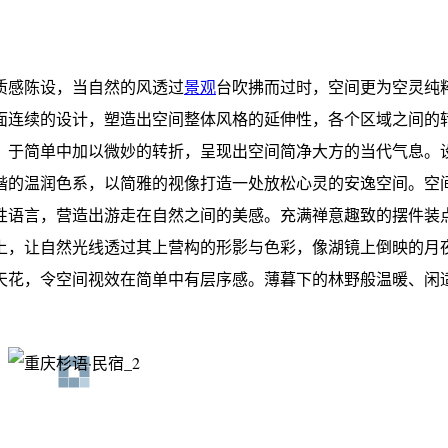
质感陈设，当自然的风透过
景观
台吹拂而过时，空间更为空灵纯
面连续的设计，塑造出空间整体风格的延伸性，各个区域之间的
，于简单中加以微妙的转折，呈现出空间简净大方的当代气息。
谐的温润色系，以简雅的视像打造一处放松心灵的安逸空间。空
性语言，营造出游走在自然之间的美感。充满禅意趣致的摆件装
上，让自然光线透过其上营构的形影与色彩，像湖镜上倒映的月
天花，令空间视效在简单中有层序感。薄暮下的林野般温暖、闲