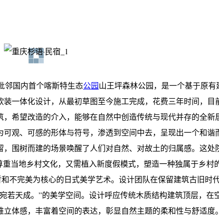
，毗邻国内首个喀斯特生态
公园
山王坪森林公园，是一个基于原有
软装一体化设计，从最初草图至今施工完成，花费三年时间，目
筑，希望改造的介入，能够在自然中创造传统与现代并存的全新
为可观、可感的形体与符号，渗透到空间中去，呈现出一个和谐
留，围树而建的场景唤醒了人们对自然、对故土的归属感。这处
与尊重当地乡村文化，又需植入新度假模式，塑造一种独属于乡村
接受短暂和不完美为核心的日式美学艺术。设计团队在保留建筑古旧时
却宛若天成。”的美学空间。设计呼应传统木质结构建筑顶层，在
维立体感，丰富着空间的表达，彰显自然主题的柔和性与舒适度