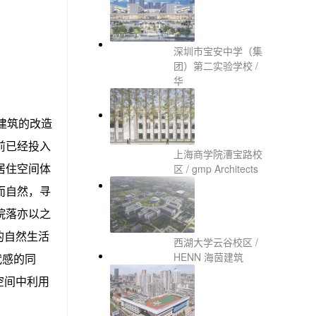
深圳市宝安中学（集
团）第二实验学校 /
华
建筑的改造
前已经投入
上海商学院漕宝路校
居住空间体
区 / gmp Architects
而自然，寻
院落亦以之
的自然生活
西湖大学云谷校区 /
HENN 海茵建筑
代感的同
空间中利用
。