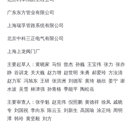
广东东方管业有限公司
上海瑞孚管路系统有限公司
北京中科三正电气有限公司
上海上龙阀门厂
主要起草人：黄晓家 马恒 曾杰 孙巍 王宝伟 张力 张亦
静 谷训龙 关大巍 赵力增 赵世明 朱勇 郝爱玲 方汝清
赵力军 冯旭东 王研 张洪洲 刘德军 黄琦 杨欣 姜宁 谢
水波 吴雪 林津强 孙青格 季能平 陶松岳
主要审查人：张学魁 赵克伟 倪照鹏 黄德祥 徐凤 戚晓
专 刘国祝 李向东 陈云玉 刘新生 高国瑜 涂正纯 周明
潭 韩玲 黄坚毅 刘方