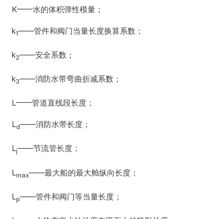
K——水的体积弹性模量；
k
——管件和阀门当量长度换算系数；
1
k
——安全系数；
2
k
——消防水带弯曲折减系数；
3
L——管道直线段长度；
L
——消防水带长度；
d
L
——节流管长度；
j
L
——最大船的最大舱纵向长度；
max
L
——管件和阀门等当量长度；
p