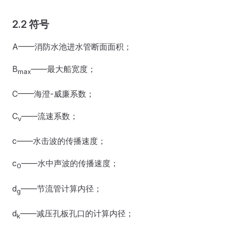
2.2 符号
A——消防水池进水管断面面积；
B
——最大船宽度；
max
C——海澄-威廉系数；
C
——流速系数；
v
c——水击波的传播速度；
c
——水中声波的传播速度；
0
d
——节流管计算内径；
g
d
——减压孔板孔口的计算内径；
k