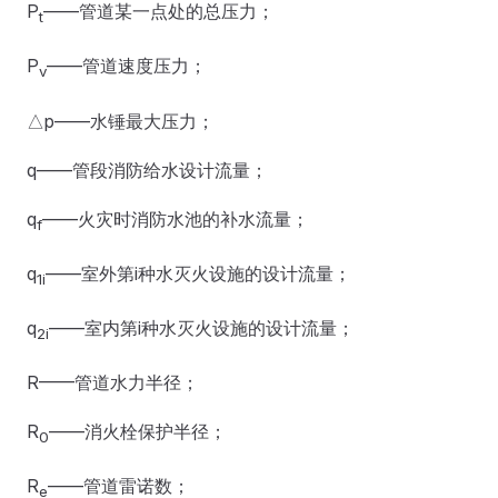
P
——管道某一点处的总压力；
t
P
——管道速度压力；
v
△p——水锤最大压力；
q——管段消防给水设计流量；
q
——火灾时消防水池的补水流量；
f
q
——室外第i种水灭火设施的设计流量；
1
i
q
——室内第i种水灭火设施的设计流量；
2
i
R——管道水力半径；
R
——消火栓保护半径；
0
R
——管道雷诺数；
e