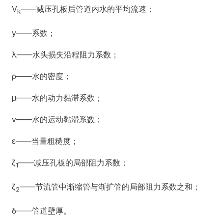
V
——减压孔板后管道内水的平均流速；
k
y——系数；
λ——水头损失沿程阻力系数；
ρ——水的密度；
μ——水的动力黏滞系数；
v——水的运动黏滞系数；
ε——当量粗糙度；
ζ
——减压孔板的局部阻力系数；
1
ζ
——节流管中渐缩管与渐扩管的局部阻力系数之和；
2
δ——管道壁厚。