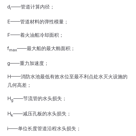
d
——管道计算内径；
i
E——管道材料的弹性模量；
F——着火油船冷却面积；
f
——最大船的最大舱面积；
max
g——重力加速度；
H——消防水池最低有效水位至最不利点处水灭火设施的
几何高差；
H
——节流管的水头损失；
g
H
——减压孔板的水头损失；
k
i——单位长度管道沿程水头损失；