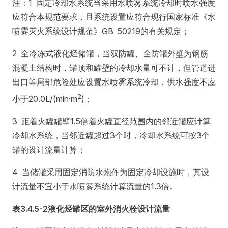
注：1 固定冷却水系统当采用水喷雾系统冷却时喷水强度
应符合本规范要求，且系统设置应符合现行国家标准《水
喷雾灭火系统设计规范》GB 50219的有关规定；
2 全冷冻式液化烃储罐，当双防罐、全防罐外壁为钢筋
混凝土结构时，罐顶和罐壁的冷却水量可不计，但管道进
出口等局部危险处应设置水喷雾系统冷却，供水强度不应
2
小于20.0L/(min·m
)；
3 距着火罐罐壁1.5倍着火罐直径范围内的邻近罐应计算
冷却水系统，当邻近罐超过3个时，冷却水系统可按3个
罐的设计流量计算；
4 当储罐采用固定消防水炮作为固定冷却设施时，其设
计流量不宜小于水喷雾系统计算流量的1.3倍。
表3.4.5-2
液化烃罐区的室外消火栓设计流量