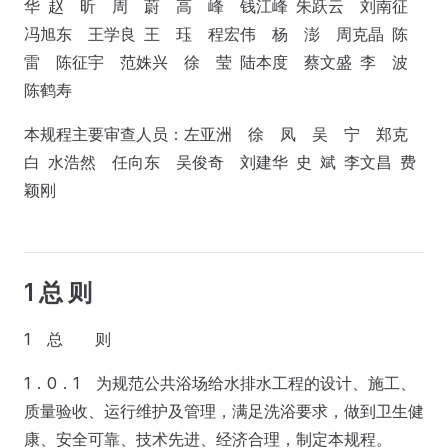
华 赵 昕 周 蔚 高 峰 钱江峰 朱跃云 刘南征
冯旭东 王学良 王 珏 程宏伟 杨 澎 周克晶 陈
雷 陈征宇 范姝兴 徐 莹 陆本度 蔡文盛 李 波
陈鹤寿
本规程主要审查人员：左亚洲 徐 凤 吴 宁 郑克
白 水浩然 任向东 吴俊奇 刘建华 史 斌 李文昌 费
颖刚
1 总 则
1 总 则
1．0．1 为规范公共浴场给水排水工程的设计、施工、
质量验收、运行维护及管理，满足洗浴要求，做到卫生健
康、安全可靠、技术先进、经济合理，制定本规程。