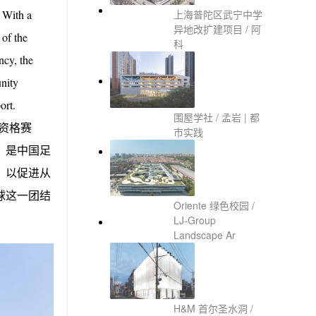
. With a
上海普陀区武宁中学
异地改扩建项目 / 阿
 of the
科
ncy, the
unity
ort.
围屋学社 / 孟岩 | 都
组资格赛
市实践
，是中国足
，以促进从
球这一团结
Oriente 绿色校园 /
LJ-Group
Landscape Ar
H&M 首尔圣水洞 /