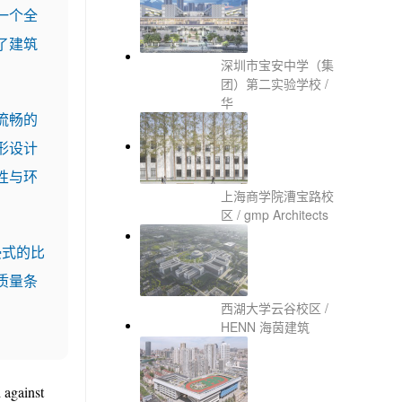
一个全
了建筑
深圳市宝安中学（集
团）第二实验学校 /
华
流畅的
形设计
性与环
上海商学院漕宝路校
区 / gmp Architects
浸式的比
质量条
西湖大学云谷校区 /
HENN 海茵建筑
 against