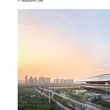
© Hufton+Crow