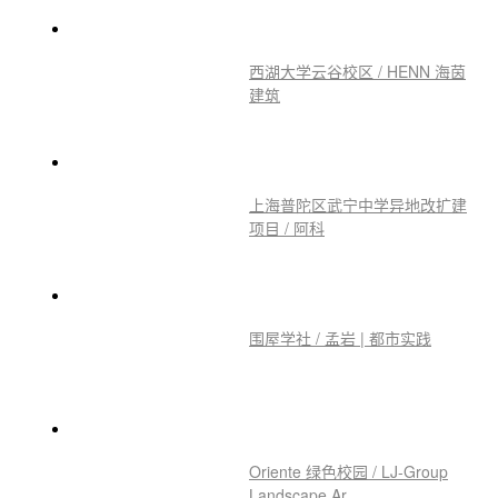
西湖大学云谷校区 / HENN 海茵
建筑
上海普陀区武宁中学异地改扩建
项目 / 阿科
围屋学社 / 孟岩 | 都市实践
Oriente 绿色校园 / LJ-Group
Landscape Ar