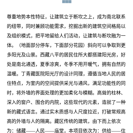
尊重地势本性特征，让建筑立于断坎之上，成为南北联系
的纽带，同时兼顾功能需求，挖掘出新的建筑空间格局以
及组织模式，把平地留给人们活动，让建筑与断坎融为一
体。（地面部分停车，下面部分花园）斜向可以争取到更
多阳光及山景。西藏八平的居民住所大都搭建阳光房，好
处是南北通透，夏季凉爽，冬季不用开暖气，拥有自然的
温暖。丁青藏医院阳光厅的设计同理，遵循当地人民的居
住特点，为室内的空间提供采光与通风，满足功能性的同
时，将外墙的界面处理的更加柔化与模糊。高耸的柱林、
深入的窗户、围合的内院，这些现代的元素，造就了一种
新的藏式语言。通过实木质感与人尺度拉近，打破常规高
高的外墙与人的隔离。藏区传统的建筑，由下而上依次
为：储藏——人民——庙堂，本项目依次为：供给——住