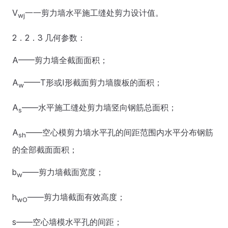
V
一一剪力墙水平施工缝处剪力设计值。
wj
2．2．3 几何参数：
A——剪力墙全截面面积；
A
——T形或I形截面剪力墙腹板的面积；
w
A
——水平施工缝处剪力墙竖向钢筋总面积；
s
A
——空心模剪力墙水平孔的间距范围内水平分布钢筋
sh
的全部截面面积；
b
——剪力墙截面宽度；
w
h
——剪力墙截面有效高度；
wO
s——空心墙模水平孔的间距；