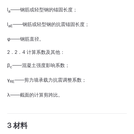
l
——钢筋或轻型钢的锚固长度；
a
l
——钢筋或轻型钢的抗震锚固长度；
aE
φ——钢筋直径。
2．2．4 计算系数及其他：
β
——混凝土强度影响系数；
c
γ
——剪力墙承载力抗震调整系数；
RE
λ——截面的计算剪跨比。
3 材料