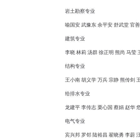
岩土勘察专业
喻国安 武豫东 余平安 舒武堂 官善
建筑专业
李晓 林莉 汤群 徐正明 熊尚 马莹
结构专业
王小南 胡义学 万兵 宗静 熊传剑 
给排水专业
龙建平 李传志 栗心国 蔡娟 赵华 
电气专业
宾兴邦 罗邻 陆裕昌 翟晓勇 李蔚 