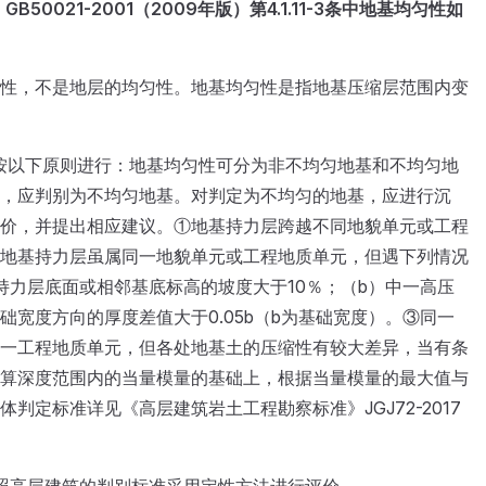
B50021-2001（2009年版）第4.1.11-3条中地基均匀性如
性，不是地层的均匀性。地基均匀性是指地基压缩层范围内变
按以下原则进行：地基均匀性可分为非不均匀地基和不均匀地
，应判别为不均匀地基。对判定为不均匀的地基，应进行沉
价，并提出相应建议。①地基持力层跨越不同地貌单元或工程
地基持力层虽属同一地貌单元或工程地质单元，但遇下列情况
持力层底面或相邻基底标高的坡度大于10％；（b）中一高压
宽度方向的厚度差值大于0.05b（b为基础宽度）。③同一
一工程地质单元，但各处地基土的压缩性有较大差异，当有条
算深度范围内的当量模量的基础上，根据当量模量的最大值与
判定标准详见《高层建筑岩土工程勘察标准》JGJ72-2017