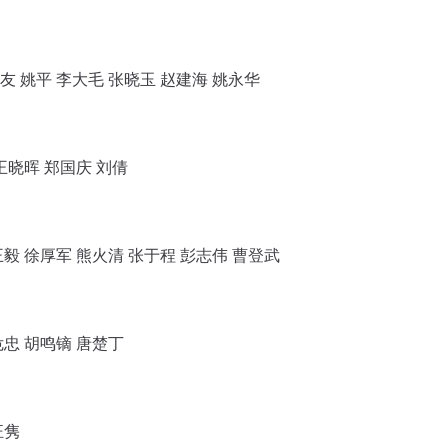
友 姚平 李大毛 张晓玉 赵建海 姚永华
 王晓晖 郑国庆 刘倩
王毅 徐厚军 熊火清 张于程 彭志伟 曹登武
危忠 胡鸣镝 唐楚丁
汪隽