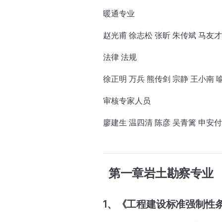
暖通专业
赵光甫 徐志松 张昕 朱传斌 马友才
法律 法规
徐正明 万兵 熊传剑 宗静 王小南 
审核专家人员
廖建生 温四清 陈彦 吴青篱 申安付
第一章岩土勘察专业
1、《工程建设标准强制性