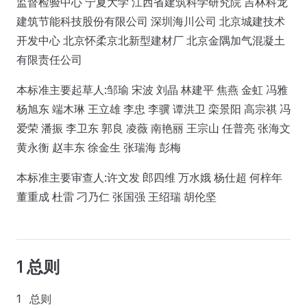
监督检验中心 宁夏大学 江西省建筑科学研究院 吉林科龙
建筑节能科技股份有限公司 深圳海川公司 北京城建技术
开发中心 北京怀柔京北新型建材厂 北京金隅加气混凝土
有限责任公司
本标准主要起草人:邹瑜 宋波 刘晶 林建平 焦燕 金虹 冯雅
杨旭东 端木琳 王立雄 李忠 李骥 谭洪卫 栾景阳 高宗祺 冯
爱荣 潘振 李卫东 郭良 凌薇 南艳丽 王宗山 任普亮 张海文
黄永衡 赵丰东 徐金生 张瑞海 彭梅
本标准主要审查人:许文发 郎四维 万水娥 杨仕超 何梓年
董重成 杜雷 刁乃仁 张国强 王绍瑞 胡伦坚
1 总则
1 总则