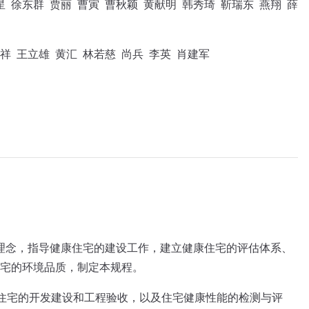
星 徐东群 贾丽 曹寅 曹秋颖 黄献明 韩秀琦 靳瑞东 燕翔 薛
祥 王立雄 黄汇 林若慈 尚兵 李英 肖建军
设理念，指导健康住宅的建设工作，建立健康住宅的评估体系、
宅的环境品质，制定本规程。
康住宅的开发建设和工程验收，以及住宅健康性能的检测与评