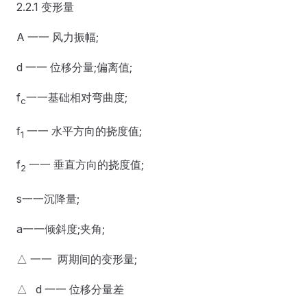
2.2.1 变形量
A 一一 风力振幅;
d 一一 位移分量;偏离值;
f
一一基础相对弯曲度;
c
f
一一 水平方向的挠度值;
1
f
一一 垂直方向的挠度值;
2
s一一沉降量;
a一一倾斜度;夹角;
△ 一一 两期间的变形量;
△ d 一一 位移分量差