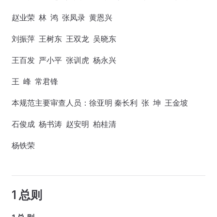
赵业荣 林 鸿 张凤录 黄恩兴
刘振萍 王树东 王双龙 吴晓东
王百发 严小平 张训虎 杨永兴
王 峰 常君锋
本规范主要审查人员：徐亚明 秦长利 张 坤 王金坡
石俊成 杨书涛 赵安明 柏桂清
杨铁荣
1 总则