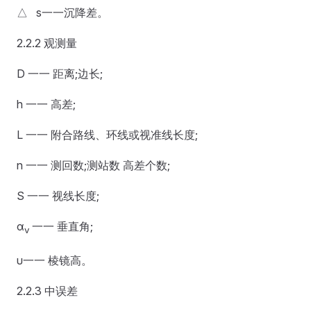
△ s一一沉降差。
2.2.2 观测量
D 一一 距离;边长;
h 一一 高差;
L 一一 附合路线、环线或视准线长度;
n 一一 测回数;测站数 高差个数;
S 一一 视线长度;
α
一一 垂直角;
v
υ一一 棱镜高。
2.2.3 中误差