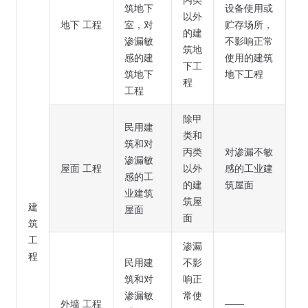
筑地下
设备使用或
以外
地下 工程
室，对
贮存场所，
的建
渗漏敏
不影响正常
筑地
感的建
使用的建筑
下工
筑地下
地下工程
程
工程
除甲
民用建
类和
筑和对
丙类
对渗漏不敏
渗漏敏
屋面 工程
以外
感的工业建
感的工
的建
筑屋面
业建筑
筑屋
建
屋面
面
筑
工
渗漏
程
民用建
不影
筑和对
响正
渗漏敏
常使
外墙 工程
——