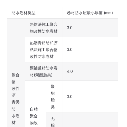
防水卷材类型
卷材防水层最小厚度 (mm)
热熔法施工聚合
3.0
物改性防水卷材
热沥青粘结和胶
粘法施工聚合物
3.0
改性防水卷材
预铺反粘防水卷
4.0
聚合
材(聚酯胎类)
物
聚
改性
酯
沥
3.0
胎
青类
类
防
自粘
水卷
聚合
无
材
物改
胎