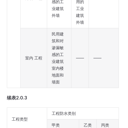
感的工
用的
业建筑
工业
外墙
建筑
外墙
民用建
筑和对
渗漏敏
感的工
室内 工程
——
——
业建筑
室内楼
地面和
墙面
续表2.0.3
工程防水类别
工程类型
甲类
乙类
丙类