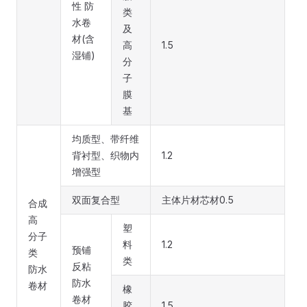
性 防
类
水卷
及
材(含
高
1.5
湿铺)
分
子
膜
基
均质型、带纤维
背衬型、织物内
1.2
增强型
双面复合型
主体片材芯材0.5
合成
高
塑
分子
料
1.2
预铺
类
类
反粘
防水
防水
卷材
橡
卷材
胶
1.5