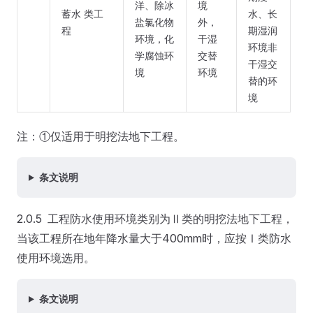
洋、除冰
境
蓄水 类工
水、长
盐氯化物
外，
程
期湿润
环境，化
干湿
环境非
学腐蚀环
交替
干湿交
境
环境
替的环
境
注：①仅适用于明挖法地下工程。
条文说明
2.0.5 工程防水使用环境类别为Ⅱ类的明挖法地下工程，
当该工程所在地年降水量大于400mm时，应按Ⅰ类防水
使用环境选用。
条文说明