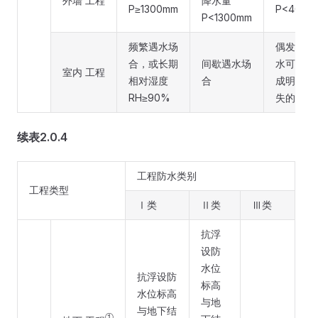
外墙 工程
降水量
P≥1300mm
P<400m
P<1300mm
频繁遇水场
偶发渗漏
合，或长期
间歇遇水场
水可能造
室内 工程
相对湿度
合
成明显损
RH≥90%
失的场合
续表2.0.4
工程防水类别
工程类型
Ⅰ类
Ⅱ类
Ⅲ类
抗浮
设防
水位
抗浮设防
标高
水位标高
与地
与地下结
①