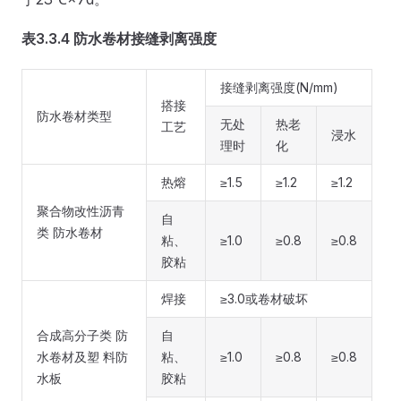
表3.3.4 防水卷材接缝剥离强度
接缝剥离强度(N/mm)
搭接
防水卷材类型
无处
热老
工艺
浸水
理时
化
热熔
≥1.5
≥1.2
≥1.2
聚合物改性沥青
自
类 防水卷材
粘、
≥1.0
≥0.8
≥0.8
胶粘
焊接
≥3.0或卷材破坏
合成高分子类 防
自
水卷材及塑 料防
粘、
≥1.0
≥0.8
≥0.8
水板
胶粘