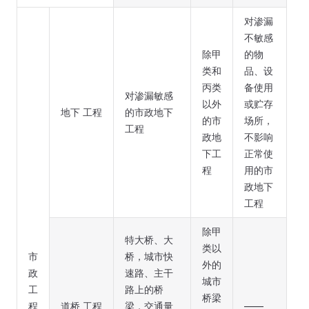
对渗漏
不敏感
除甲
的物
类和
品、设
丙类
备使用
对渗漏敏感
以外
或贮存
地下 工程
的市政地下
的市
场所，
工程
政地
不影响
下工
正常使
程
用的市
政地下
工程
除甲
特大桥、大
类以
市
桥，城市快
外的
政
速路、主干
城市
工
路上的桥
桥梁
程
道桥 工程
梁，交通量
——