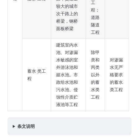
工
较大的城市
程；
次干路上的
道路
桥梁，钢桥
隧道
面板桥梁
工程
建筑室内水
池、对渗漏
除甲
水敏感的室
类和
对渗漏
外游泳池和
丙类
水无严
蓄水 类工
嬉水池。市
以外
格要求
程
政给水池和
的蓄
的蓄水
污水池、侵
水类
类工程
蚀性介质贮
工程
液池等工程
条文说明