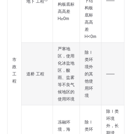
下结
——
地下 工程
构板底标
构板
高高差
底标
H≥0m
高高
差
H<0m
严寒地
除Ⅰ
区，使用
市
类环
化冰盐地
政
境外
区，酸
工
道桥 工程
的其
——
雨、盐雾
程
他使
等不良气
用环
候地区的
境
使用环境
除Ⅰ类
环境
冻融环
除Ⅰ
外，长
境，海
类环
期浸