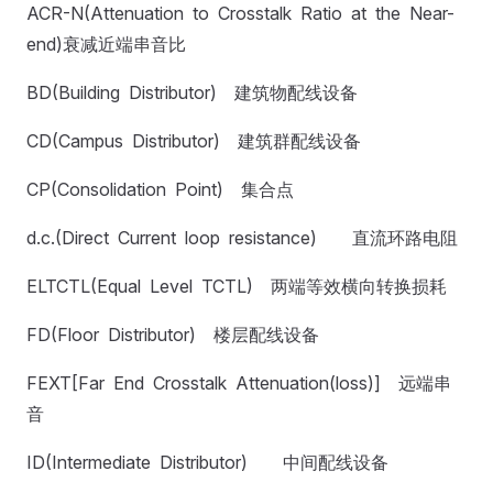
ACR-N(Attenuation to Crosstalk Ratio at the Near-
end)衰减近端串音比
BD(Building Distributor) 建筑物配线设备
CD(Campus Distributor) 建筑群配线设备
CP(Consolidation Point) 集合点
d.c.(Direct Current loop resistance) 直流环路电阻
ELTCTL(Equal Level TCTL) 两端等效横向转换损耗
FD(Floor Distributor) 楼层配线设备
FEXT[Far End Crosstalk Attenuation(loss)] 远端串
音
ID(Intermediate Distributor) 中间配线设备