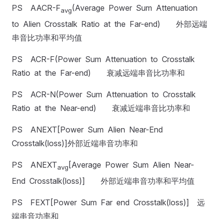
PS AACR-F
(Average Power Sum Attenuation
avg
to Alien Crosstalk Ratio at the Far-end) 外部远端
串音比功率和平均值
PS ACR-F(Power Sum Attenuation to Crosstalk
Ratio at the Far-end) 衰减远端串音比功率和
PS ACR-N(Power Sum Attenuation to Crosstalk
Ratio at the Near-end) 衰减近端串音比功率和
PS ANEXT[Power Sum Alien Near-End
Crosstalk(loss)]外部近端串音功率和
PS ANEXT
[Average Power Sum Alien Near-
avg
End Crosstalk(loss)] 外部近端串音功率和平均值
PS FEXT[Power Sum Far end Crosstalk(loss)] 远
端串音功率和