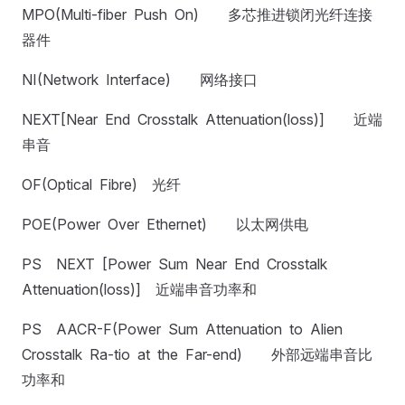
MPO(Multi-fiber Push On) 多芯推进锁闭光纤连接
器件
NI(Network Interface) 网络接口
NEXT[Near End Crosstalk Attenuation(loss)] 近端
串音
OF(Optical Fibre) 光纤
POE(Power Over Ethernet) 以太网供电
PS NEXT [Power Sum Near End Crosstalk
Attenuation(loss)] 近端串音功率和
PS AACR-F(Power Sum Attenuation to Alien
Crosstalk Ra-tio at the Far-end) 外部远端串音比
功率和