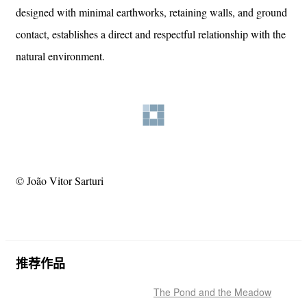
© João Vitor Sarturi
房屋的选址被当地植被环绕，并设计了最少的土方工程、
挡土墙和地面接触，与自然环境建立了直接和尊重的关
系。
The house’s siting, surrounded by native vegetation and
designed with minimal earthworks, retaining walls, and ground
contact, establishes a direct and respectful relationship with the
natural environment.
© João Vitor Sarturi