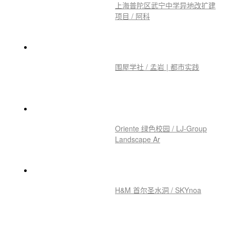
西湖大学云谷校区 / HENN 海茵
建筑
上海普陀区武宁中学异地改扩建
项目 / 阿科
围屋学社 / 孟岩 | 都市实践
Oriente 绿色校园 / LJ-Group