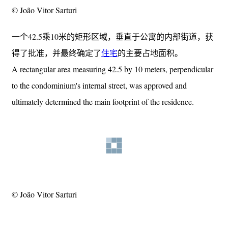
© João Vitor Sarturi
一个42.5乘10米的矩形区域，垂直于公寓的内部街道，获
得了批准，并最终确定了
住宅
的主要占地面积。
A rectangular area measuring 42.5 by 10 meters, perpendicular
to the condominium's internal street, was approved and
ultimately determined the main footprint of the residence.
© João Vitor Sarturi