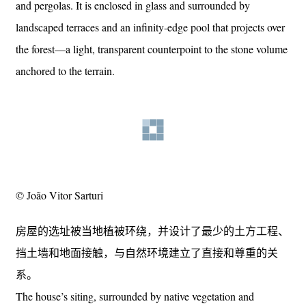
包围，周围环绕着园景露台和一个延伸到森林上的无边际
游泳池——与固定在地形上的石头体积形成了轻盈透明的
对比。
As if a second structure were delicately resting atop the lower
mass, the attic consists of a white steel frame with wide eaves
and pergolas. It is enclosed in glass and surrounded by
landscaped terraces and an infinity-edge pool that projects over
the forest—a light, transparent counterpoint to the stone volume
anchored to the terrain.