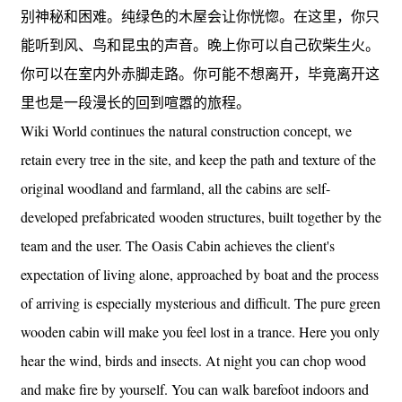
别神秘和困难。纯绿色的木屋会让你恍惚。在这里，你只
能听到风、鸟和昆虫的声音。晚上你可以自己砍柴生火。
你可以在室内外赤脚走路。你可能不想离开，毕竟离开这
里也是一段漫长的回到喧嚣的旅程。
Wiki World continues the natural construction concept, we
retain every tree in the site, and keep the path and texture of the
original woodland and farmland, all the cabins are self-
developed prefabricated wooden structures, built together by the
team and the user. The Oasis Cabin achieves the client's
expectation of living alone, approached by boat and the process
of arriving is especially mysterious and difficult. The pure green
wooden cabin will make you feel lost in a trance. Here you only
hear the wind, birds and insects. At night you can chop wood
and make fire by yourself. You can walk barefoot indoors and