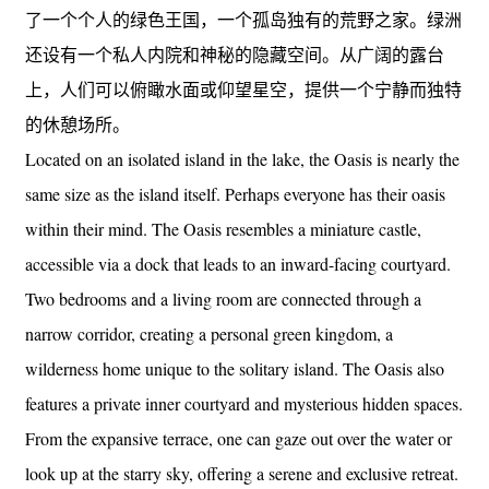
了一个个人的绿色王国，一个孤岛独有的荒野之家。绿洲
还设有一个私人内院和神秘的隐藏空间。从广阔的露台
上，人们可以俯瞰水面或仰望星空，提供一个宁静而独特
的休憩场所。
Located on an isolated island in the lake, the Oasis is nearly the
same size as the island itself. Perhaps everyone has their oasis
within their mind. The Oasis resembles a miniature castle,
accessible via a dock that leads to an inward-facing courtyard.
Two bedrooms and a living room are connected through a
narrow corridor, creating a personal green kingdom, a
wilderness home unique to the solitary island. The Oasis also
features a private inner courtyard and mysterious hidden spaces.
From the expansive terrace, one can gaze out over the water or
look up at the starry sky, offering a serene and exclusive retreat.