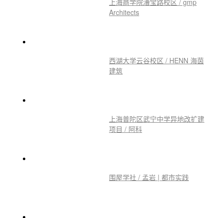
上海商学院漕宝路校区 / gmp
Architects
西湖大学云谷校区 / HENN 海茵
建筑
上海普陀区武宁中学异地改扩建
项目 / 阿科
围屋学社 / 孟岩 | 都市实践