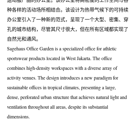
种各样的活动场所相结合。该设计为热带气候下的可持续
办公室引入了一种新的范式，呈现了一个大型、密集、穿
孔的城市结构，尽管其尺寸很大，但在所有区域都实现了
自然光和通风。
Sagehaus Office Garden is a specialized office for athletic
sportswear products located in West Jakarta. The office
combines high-density workspaces with a diverse array of
activity venues. The design introduces a new paradigm for
sustainable offices in tropical climates, presenting a large,
dense, perforated urban structure that achieves natural light and
ventilation throughout all areas, despite its substantial
dimensions.