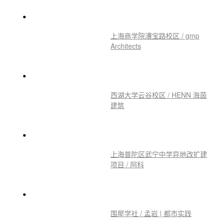
上海商学院漕宝路校区 / gmp
Architects
西湖大学云谷校区 / HENN 海茵
建筑
上海普陀区武宁中学异地改扩建
项目 / 阿科
围屋学社 / 孟岩 | 都市实践