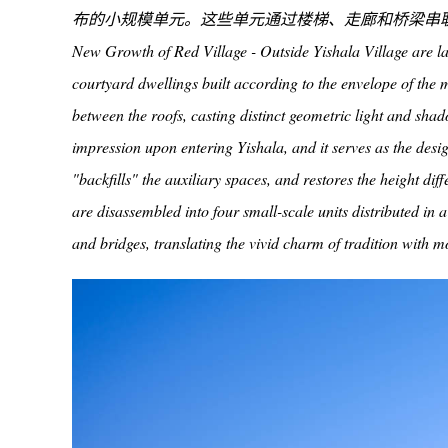
布的小规模单元。这些单元通过楼梯、走廊和桥梁串
New Growth of Red Village -
Outside Yishala Village are la
courtyard dwellings built according to the envelope of the 
between the roofs, casting distinct geometric light and shado
impression upon entering Yishala, and it serves as the desi
"backfills" the auxiliary spaces, and restores the height di
are disassembled into four small-scale units distributed in a
and bridges, translating the vivid charm of tradition with 