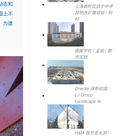
动态和
上海普陀区武宁中学
异地改扩建项目 / 阿
面上不
科
，为建
围屋学社 / 孟岩 | 都
市实践
Oriente 绿色校园 /
LJ-Group
Landscape Ar
H&M 首尔圣水洞 /