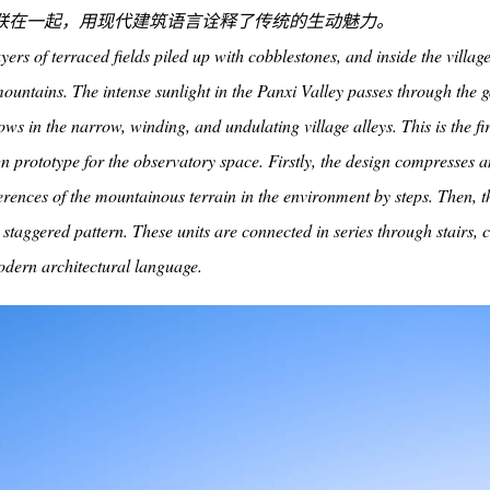
联在一起，用现代建筑语言诠释了传统的生动魅力。
yers of terraced fields piled up with cobblestones, and inside the villag
mountains. The intense sunlight in the Panxi Valley passes through the 
ws in the narrow, winding, and undulating village alleys. This is the fir
gn prototype for the observatory space. Firstly, the design compresses 
fferences of the mountainous terrain in the environment by steps. Then, t
 staggered pattern. These units are connected in series through stairs, 
modern architectural language.