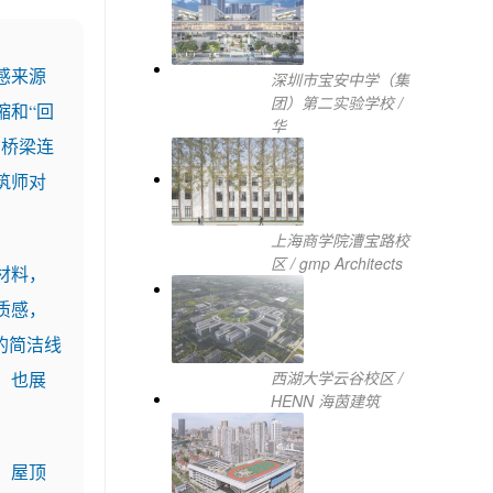
感来源
深圳市宝安中学（集
团）第二实验学校 /
缩和“回
华
和桥梁连
筑师对
上海商学院漕宝路校
区 / gmp Architects
材料，
质感，
的简洁线
西湖大学云谷校区 /
，也展
HENN 海茵建筑
，屋顶