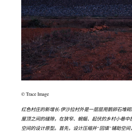
© Trace Image
红色村庄的新增长-伊沙拉村外是一层层用鹅卵石堆
屋顶之间的缝隙，在狭窄、蜿蜒、起伏的乡村小巷中
空间的设计原型。首先，设计压缩并“回填”辅助空