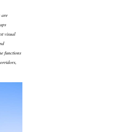
e are
gaps
st visual
and
he functions
corridors,