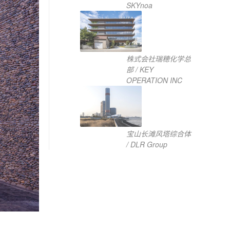
SKYnoa
株式会社瑞穂化学总
部 / KEY
OPERATION INC
宝山长滩风塔综合体
/ DLR Group